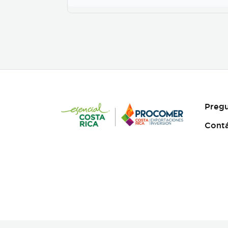
el de fotografia, buscamos
reforzar la historia, nos
centramos fuertemente en
la selección de casting, en el
tono para los actores con
instrucciones claras, paletas
de color, vestuarios,
maquillaje, elementos de
prop, la iluminación, el tono
y linea de fotografia para
cada escena que compone la
Pregu
historia, intentamos
establecer desde un inicio
Cont
de quien hablamos, de que
hablamos, desde donde,
reforzando emociones y
estados de animo de
nuestros personajes.