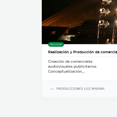
Servicios
Realización y Producción de comercia
Creación de comerciales
audiovisuales publicitarios.
Conceptualización,
ejecución y posterior
postproducción para
entregar un producto
PRODUCCIONES LUZ MARINA
terminado y listo para ser
publicado en los diferentes
medios de comunicación
existentes.