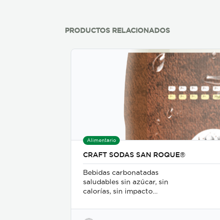
PRODUCTOS RELACIONADOS
Alimentario
CRAFT SODAS SAN ROQUE®
Bebidas carbonatadas
saludables sin azúcar, sin
calorías, sin impacto
glicémico, libres de gluten,
sodio y soya, keto-friendly y
veganas en presentaciones