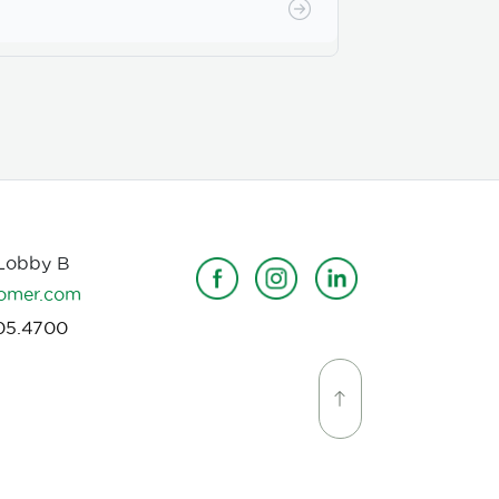
 Lobby B
omer.com
05.4700