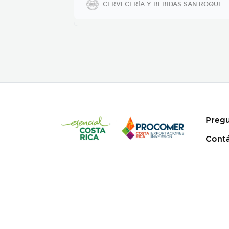
CERVECERÍA Y BEBIDAS SAN ROQUE
de 350ml en vidrio, 500ml y
2600ml en PET.
Pregu
Cont