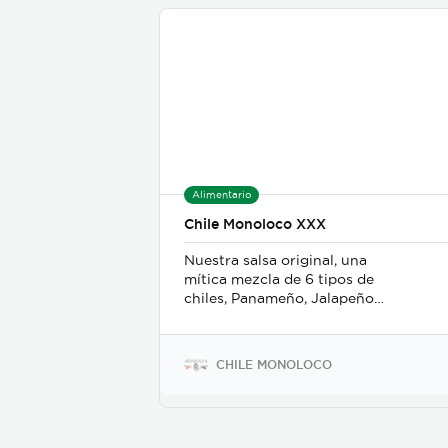
Alimentario
Chile Monoloco XXX
Nuestra salsa original, una
mítica mezcla de 6 tipos de
chiles, Panameño, Jalapeño,
Ají Peruano, Rocoto,
Cayenne y Fantasma, ajo,
limón, especias y un
CHILE MONOLOCO
delicioso picante con un
incríble sabor, el calor
Caribeño en una botella.