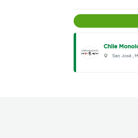
Chile Monol
San José
,
M