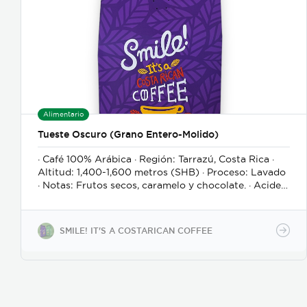
Alimentario
Tueste Oscuro (Grano Entero-Molido)
· Café 100% Arábica · Región: Tarrazú, Costa Rica ·
Altitud: 1,400-1,600 metros (SHB) · Proceso: Lavado
· Notas: Frutos secos, caramelo y chocolate. · Acidez
suave, equilibrada y con cuerpo. · Presentación: 8.8
oz (250 g) con válvula de desgasificación · Puntaje
de catación (SCA): 84 puntos * * Un café con una
SMILE! IT'S A COSTARICAN COFFEE
puntuación de catación superior a 80 se considera
un café de especialidad.