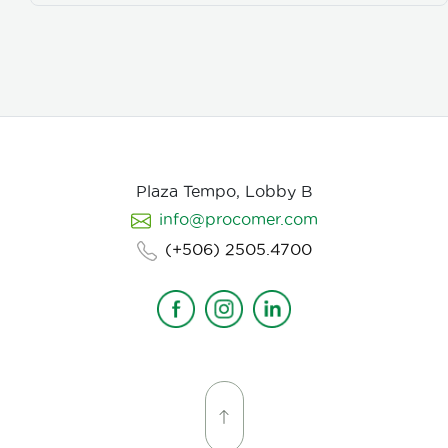
iluminación, el tono y linea de fotografia para cada
escena que compone la historia, intentamos
establecer desde un inicio de quien hablamos, de
que hablamos, desde donde, reforzando emociones y
estados de animo de nuestros personajes.
Plaza Tempo, Lobby B
info@procomer.com
(+506) 2505.4700