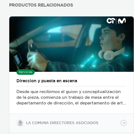
PRODUCTOS RELACIONADOS
Servicios
Direccion y puesta en escena
Desde que recibimos el guion y conceptualización
de la pieza, comienza un trabajo de mesa entre el
departamento de dirección, el departamento de arte,
y posteriormente se incorpora el de fotografia,
buscamos reforzar la historia, nos centramos
fuertemente en la selección de casting, en el tono
LA COMUNA DIRECTORES ASOCIADOS
para los actores con instrucciones claras, paletas de
color, vestuarios, maquillaje, elementos de prop, la