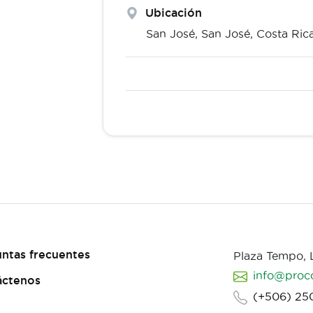
Ubicación
San José,
San José
,
Costa Ric
ntas frecuentes
Plaza Tempo,
info@proc
áctenos
(+506) 25