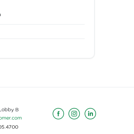
a
 Lobby B
omer.com
05.4700