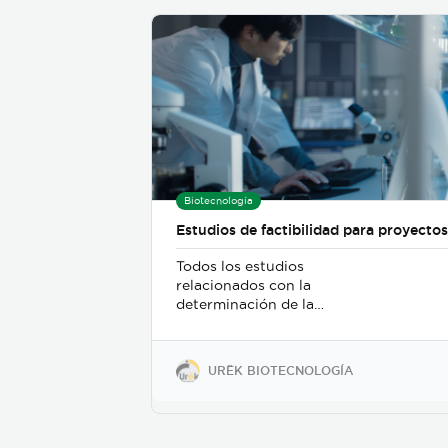
Biotecnología
Estudios de factibilidad para proyecto
Todos los estudios
relacionados con la
determinación de la
viabilidad de un proyecto de
investigación y desarrollo
desde la perspectiva técnica,
URËK BIOTECNOLOGÍA
financiera, de mercado y de
propiedad intelectual.