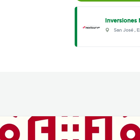
Inversiones 
San José
,
E