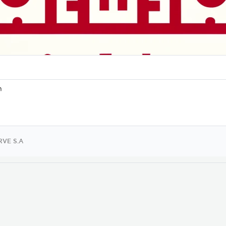
n
RVE S.A