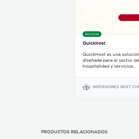
Servicios
QuickHost
QuickHost es una solució
diseñada para el sector de
hospitalidad y servicios
tercerizados. Su principal
objetivo es optimizar el
monitoreo de tiempos de
INVERSIONES NEXT CU
ejecución de labores
realizadas por el personal
operativo, incluyendo
mucamas, personal de
mantenimiento y personal
de seguridad.
PRODUCTOS RELACIONADOS