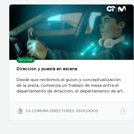
Servicios
Direccion y puesta en escena
Desde que recibimos el guion y conceptualización
de la pieza, comienza un trabajo de mesa entre el
departamento de dirección, el departamento de arte,
y posteriormente se incorpora el de fotografia,
buscamos reforzar la historia, nos centramos
fuertemente en la selección de casting, en el tono
LA COMUNA DIRECTORES ASOCIADOS
para los actores con instrucciones claras, paletas de
color, vestuarios, maquillaje, elementos de prop, la
iluminación, el tono y linea de fotografia para cada
escena que compone la historia, intentamos