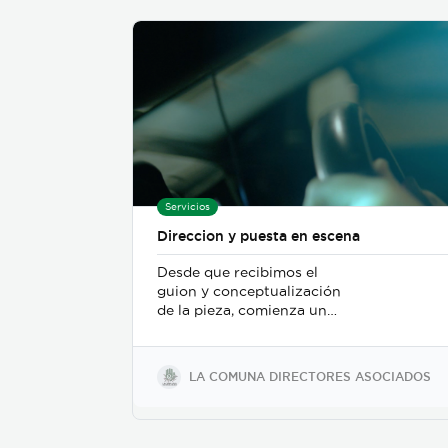
Servicios
Direccion y puesta en escena
Desde que recibimos el
guion y conceptualización
de la pieza, comienza un
trabajo de mesa entre el
departamento de dirección,
el departamento de arte, y
LA COMUNA DIRECTORES ASOCIADOS
posteriormente se incorpora
el de fotografia, buscamos
reforzar la historia, nos
centramos fuertemente en