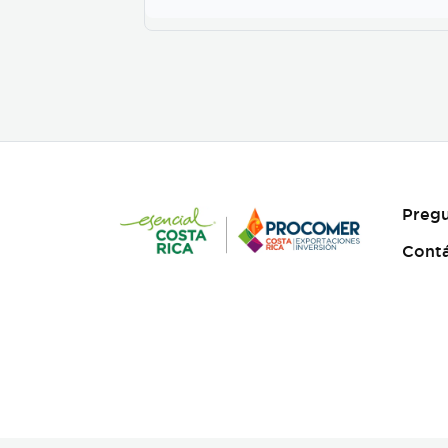
2600ml en PET.
Pregu
Cont