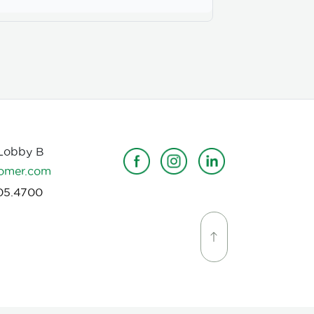
 Lobby B
omer.com
05.4700