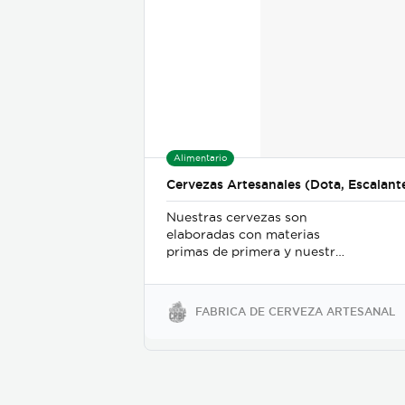
Alimentario
Cervezas Artesanales (Dota, Escalante
Nuestras cervezas son
elaboradas con materias
primas de primera y nuestro
proceso es sta catalogado
como uno de los mas
eficientes de Costa Rica.
FABRICA DE CERVEZA ARTESANAL