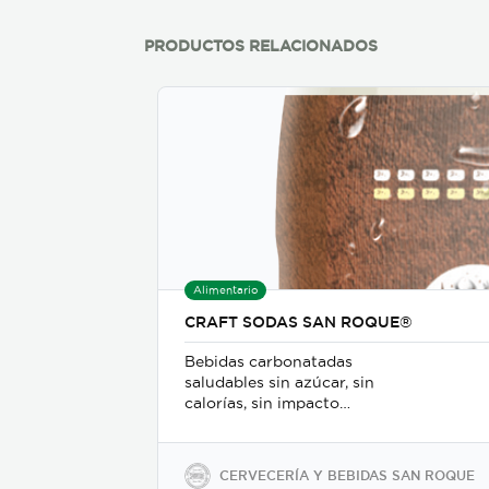
PRODUCTOS RELACIONADOS
Alimentario
CRAFT SODAS SAN ROQUE®
Bebidas carbonatadas
saludables sin azúcar, sin
calorías, sin impacto
glicémico, libres de gluten,
sodio y soya, keto-friendly y
veganas en presentaciones
CERVECERÍA Y BEBIDAS SAN ROQUE
de 350ml en vidrio, 500ml y