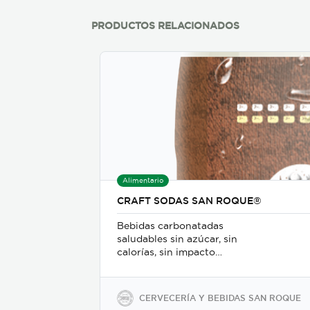
barricas de roble blanco
americano.
PRODUCTOS RELACIONADOS
Alimentario
CRAFT SODAS SAN ROQUE®
Bebidas carbonatadas
saludables sin azúcar, sin
calorías, sin impacto
glicémico, libres de gluten,
sodio y soya, keto-friendly y
veganas en presentaciones
CERVECERÍA Y BEBIDAS SAN ROQUE
de 350ml en vidrio, 500ml y