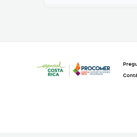
2600ml en PET.
Pregu
Cont