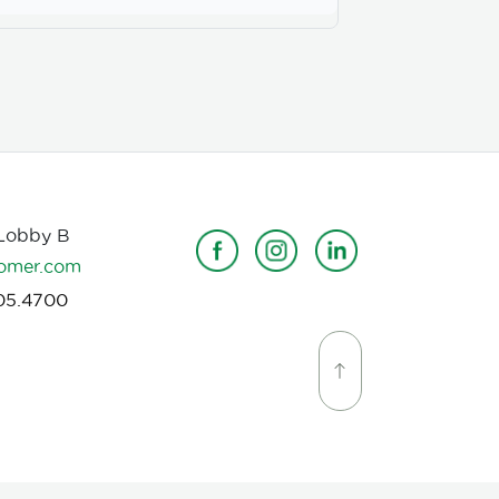
 Lobby B
omer.com
05.4700