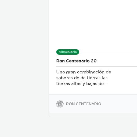
Alimentario
Ron Centenario 20
Una gran combinación de
sabores de de tierras las
tierras altas y bajas de
escocia debido a los barriles
utilizados para el
añajamiento. Podemos decir
RON CENTENARIO
que es la expresión más
dulce de Ron Centenario,
textura suave, con notas de
jarabe de miel. El ron más
premiado de nuestra familia,
mezclado y añejado en