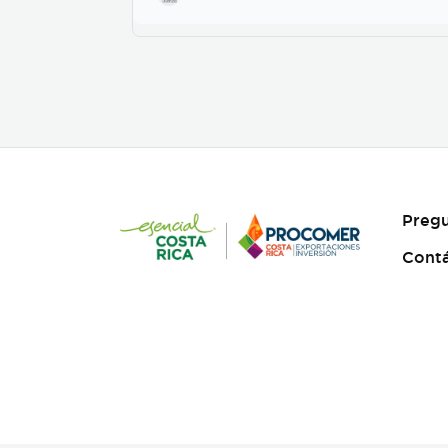
posteriormente se incorpora
el de fotografia, buscamos
reforzar la historia, nos
centramos fuertemente en
la selección de casting, en el
tono para los actores con
instrucciones claras, paletas
de color, vestuarios,
maquillaje, elementos de
prop, la iluminación, el tono
y linea de fotografia para
cada escena que compone la
Pregu
historia, intentamos
establecer desde un inicio
Cont
de quien hablamos, de que
hablamos, desde donde,
reforzando emociones y
estados de animo de
nuestros personajes.