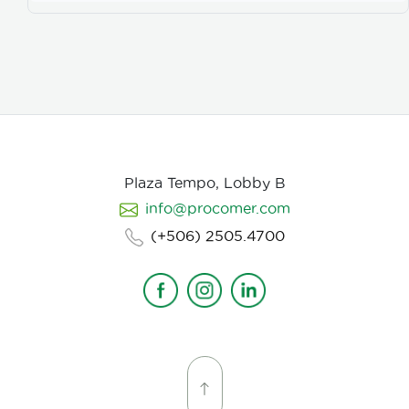
color, vestuarios, maquillaje, elementos de prop, la
iluminación, el tono y linea de fotografia para cada
escena que compone la historia, intentamos
establecer desde un inicio de quien hablamos, de
que hablamos, desde donde, reforzando emociones y
estados de animo de nuestros personajes.
Plaza Tempo, Lobby B
info@procomer.com
(+506) 2505.4700