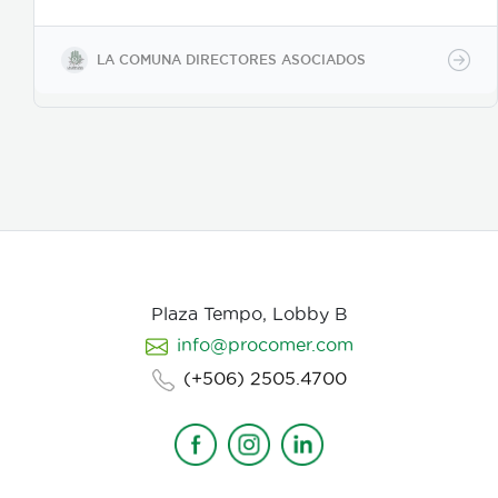
y posteriormente se incorpora el de fotografia,
buscamos reforzar la historia, nos centramos
fuertemente en la selección de casting, en el tono
LA COMUNA DIRECTORES ASOCIADOS
para los actores con instrucciones claras, paletas de
color, vestuarios, maquillaje, elementos de prop, la
iluminación, el tono y linea de fotografia para cada
escena que compone la historia, intentamos
establecer desde un inicio de quien hablamos, de
que hablamos, desde donde, reforzando emociones y
estados de animo de nuestros personajes.
Plaza Tempo, Lobby B
info@procomer.com
(+506) 2505.4700