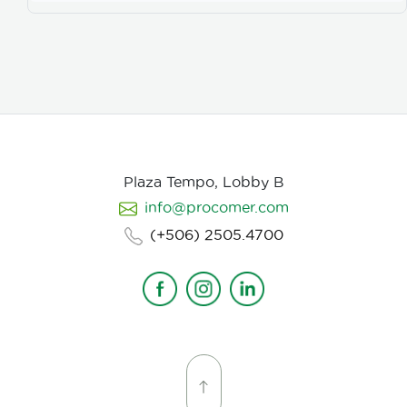
color, vestuarios, maquillaje, elementos de prop, la
iluminación, el tono y linea de fotografia para cada
escena que compone la historia, intentamos
establecer desde un inicio de quien hablamos, de
que hablamos, desde donde, reforzando emociones y
estados de animo de nuestros personajes.
Plaza Tempo, Lobby B
info@procomer.com
(+506) 2505.4700