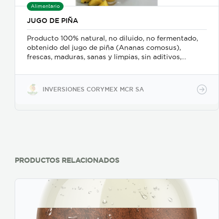
Alimentario
JUGO DE PIÑA
Producto 100% natural, no diluido, no fermentado,
obtenido del jugo de piña (Ananas comosus),
frescas, maduras, sanas y limpias, sin aditivos,
utilizando tratamientos térmicos para la
inactivación enzimática, esterilización y envasado
asépticamente. Se garantiza que cada lote
INVERSIONES CORYMEX MCR SA
procesado se fabricará sin OGM, de acuerdo con los
requisitos reglamentarios internacionales del USDA,
la FDA y las pautas de AIJN y las recomendaciones
de la JMPR. Producto libre de alérgenos según las
regulaciones de la FDA y la directiva de la UE
1169/2011. Producto sin OGM según las Regulaciones
de la FDA y las Directivas de la UE 1829/2003 y
1830/2003.
PRODUCTOS RELACIONADOS