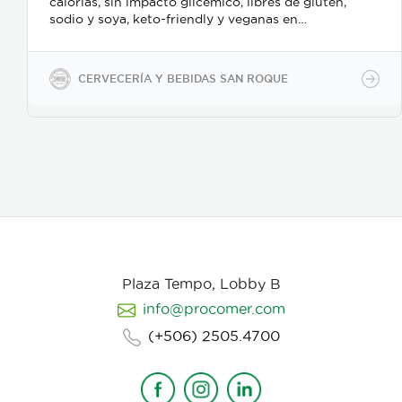
calorías, sin impacto glicémico, libres de gluten,
sodio y soya, keto-friendly y veganas en
presentaciones de 350ml en vidrio, 500ml y 2600ml
en PET.
CERVECERÍA Y BEBIDAS SAN ROQUE
Plaza Tempo, Lobby B
info@procomer.com
(+506) 2505.4700