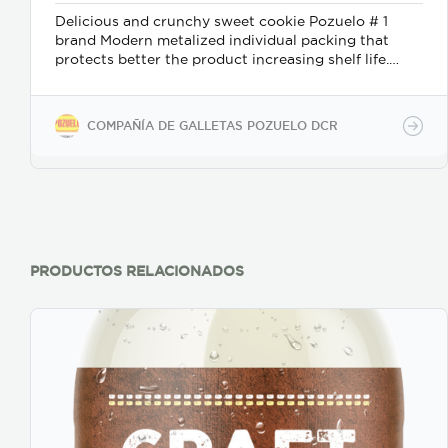
Delicious and crunchy sweet cookie Pozuelo # 1
brand Modern metalized individual packing that
protects better the product increasing shelf life.
Ideal snack at anytime Convenient Packs To Go
Variety of flavors Broad portfolio 0% Trans Fat 0%
Cholesterol
COMPAÑÍA DE GALLETAS POZUELO DCR
PRODUCTOS RELACIONADOS