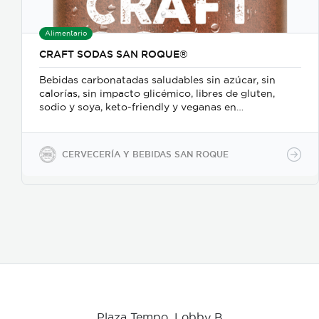
Alimentario
CRAFT SODAS SAN ROQUE®
Bebidas carbonatadas saludables sin azúcar, sin
calorías, sin impacto glicémico, libres de gluten,
sodio y soya, keto-friendly y veganas en
presentaciones de 350ml en vidrio, 500ml y 2600ml
en PET.
CERVECERÍA Y BEBIDAS SAN ROQUE
Plaza Tempo, Lobby B