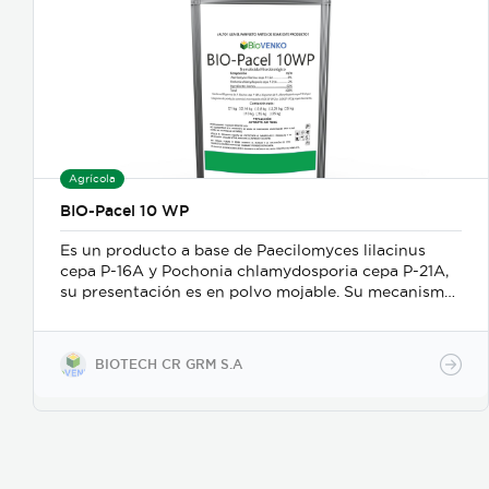
Agrícola
BIO-Pacel 10 WP
Es un producto a base de Paecilomyces lilacinus
cepa P-16A y Pochonia chlamydosporia cepa P-21A,
su presentación es en polvo mojable. Su mecanismo
de acción es como nematicida microbiológico de
contacto, se adhiere a las masas de huevos, forma
apresorios con hifas que ingresan a través de los
BIOTECH CR GRM S.A
poros de la vitelina, posteriormente prolifera en los
huevos en desarrollo. Causa la muerte de los estados
juveniles dentro de los huevos, así como los
juveniles en etapas 3 y 4. Asimismo, parasita
hembras de nematodos, en las que causa
deformación y destrucción de los ovarios.