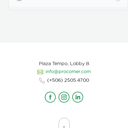
para los actores con instrucciones claras, paletas de
color, vestuarios, maquillaje, elementos de prop, la
iluminación, el tono y linea de fotografia para cada
escena que compone la historia, intentamos
establecer desde un inicio de quien hablamos, de
que hablamos, desde donde, reforzando emociones y
estados de animo de nuestros personajes.
Plaza Tempo, Lobby B
info@procomer.com
(+506) 2505.4700