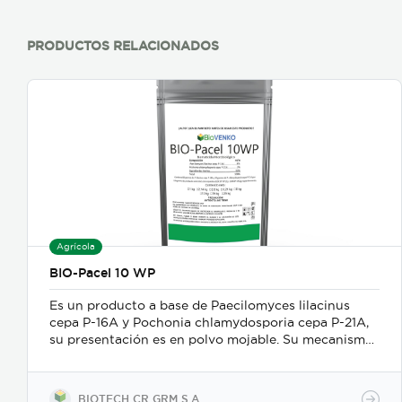
PRODUCTOS RELACIONADOS
Agrícola
BIO-Pacel 10 WP
Es un producto a base de Paecilomyces lilacinus
cepa P-16A y Pochonia chlamydosporia cepa P-21A,
su presentación es en polvo mojable. Su mecanismo
de acción es como nematicida microbiológico de
contacto, se adhiere a las masas de huevos, forma
apresorios con hifas que ingresan a través de los
BIOTECH CR GRM S.A