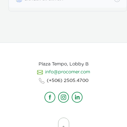
poros de la vitelina, posteriormente prolifera en los
huevos en desarrollo. Causa la muerte de los estados
juveniles dentro de los huevos, así como los
juveniles en etapas 3 y 4. Asimismo, parasita
hembras de nematodos, en las que causa
deformación y destrucción de los ovarios.
Plaza Tempo, Lobby B
info@procomer.com
(+506) 2505.4700