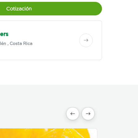
Cotización
ers
lén
, Costa Rica