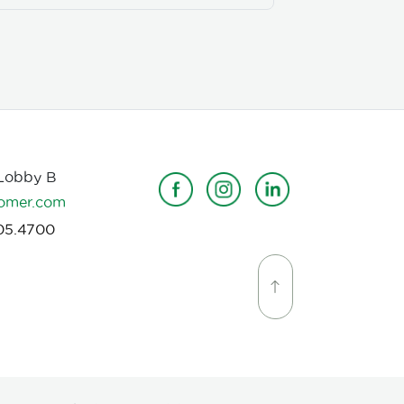
 Lobby B
omer.com
05.4700