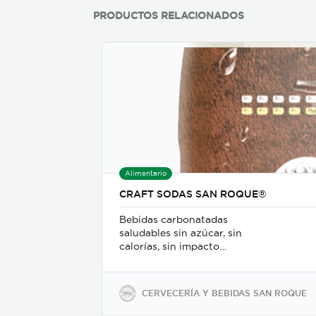
PRODUCTOS RELACIONADOS
Alimentario
CRAFT SODAS SAN ROQUE®
Bebidas carbonatadas
saludables sin azúcar, sin
calorías, sin impacto
glicémico, libres de gluten,
sodio y soya, keto-friendly y
veganas en presentaciones
CERVECERÍA Y BEBIDAS SAN ROQUE
de 350ml en vidrio, 500ml y
2600ml en PET.