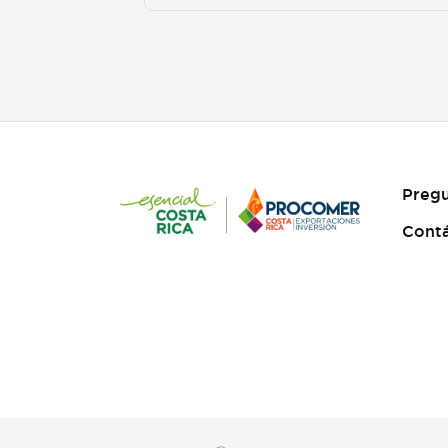
Pregu
Cont