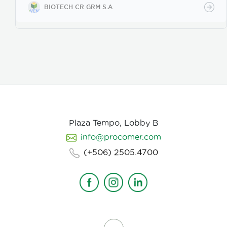
apresorios con hifas que ingresan a través de los
BIOTECH CR GRM S.A
poros de la vitelina, posteriormente prolifera en los
huevos en desarrollo. Causa la muerte de los estados
juveniles dentro de los huevos, así como los
juveniles en etapas 3 y 4. Asimismo, parasita
hembras de nematodos, en las que causa
deformación y destrucción de los ovarios.
Plaza Tempo, Lobby B
info@procomer.com
(+506) 2505.4700