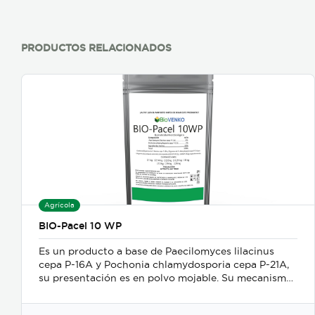
PRODUCTOS RELACIONADOS
Agrícola
BIO-Pacel 10 WP
Es un producto a base de Paecilomyces lilacinus
cepa P-16A y Pochonia chlamydosporia cepa P-21A,
su presentación es en polvo mojable. Su mecanismo
de acción es como nematicida microbiológico de
contacto, se adhiere a las masas de huevos, forma