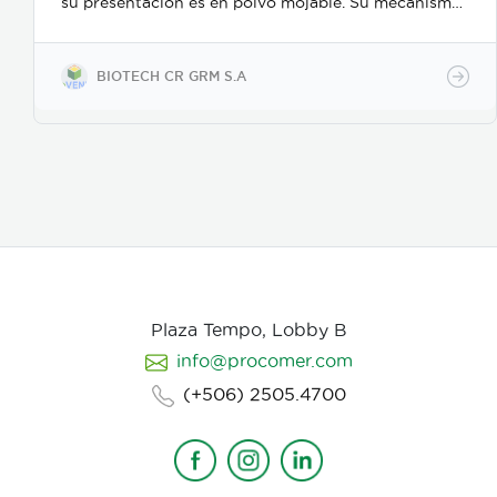
su presentación es en polvo mojable. Su mecanismo
de acción es como nematicida microbiológico de
contacto, se adhiere a las masas de huevos, forma
apresorios con hifas que ingresan a través de los
BIOTECH CR GRM S.A
poros de la vitelina, posteriormente prolifera en los
huevos en desarrollo. Causa la muerte de los estados
juveniles dentro de los huevos, así como los
juveniles en etapas 3 y 4. Asimismo, parasita
hembras de nematodos, en las que causa
deformación y destrucción de los ovarios.
Plaza Tempo, Lobby B
info@procomer.com
(+506) 2505.4700