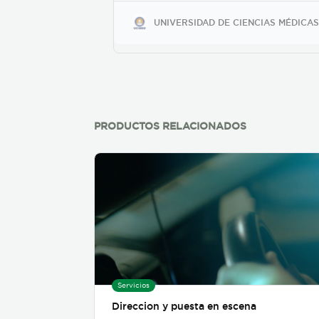
impartimos cursos
diferenciadores para colocar
UNIVERSIDAD DE CIENCIAS MÉDICAS
de mejor manera a los
egresados en el mercado. La
carrera tarda 4 años
llevando bloques completos
(formato semestral). Somos
la única universidad privada
con un programa de
pasantías laborales para
PRODUCTOS RELACIONADOS
estudiantes de farmacia que
le permite al estudiante
generar una experiencia
laboral a partir del 3er
semestre. Contamos con
equipo individualizado para
la práctica por lo que en
UCIMED los estudiantes
siempre tienen un equipo a
su disposición, para que
realmente aprendan
haciendo. Nuestros
Servicios
estudiantes también deben
Direccion y puesta en escena
de completar un internado