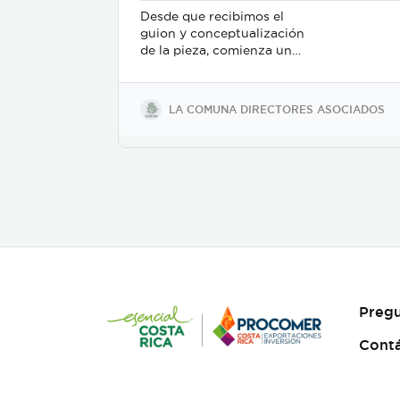
farmacéutico de 6 meses,
Desde que recibimos el
100% práctico-laboral en el
guion y conceptualización
área industrial o clínica.
de la pieza, comienza un
trabajo de mesa entre el
departamento de dirección,
el departamento de arte, y
LA COMUNA DIRECTORES ASOCIADOS
posteriormente se incorpora
el de fotografia, buscamos
reforzar la historia, nos
centramos fuertemente en
la selección de casting, en el
tono para los actores con
instrucciones claras, paletas
de color, vestuarios,
maquillaje, elementos de
prop, la iluminación, el tono
y linea de fotografia para
cada escena que compone la
Pregu
historia, intentamos
establecer desde un inicio
Cont
de quien hablamos, de que
hablamos, desde donde,
reforzando emociones y