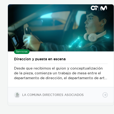
100% práctico-laboral en el área industrial o clínica.
Servicios
Direccion y puesta en escena
Desde que recibimos el guion y conceptualización
de la pieza, comienza un trabajo de mesa entre el
departamento de dirección, el departamento de arte,
y posteriormente se incorpora el de fotografia,
buscamos reforzar la historia, nos centramos
fuertemente en la selección de casting, en el tono
LA COMUNA DIRECTORES ASOCIADOS
para los actores con instrucciones claras, paletas de
color, vestuarios, maquillaje, elementos de prop, la
iluminación, el tono y linea de fotografia para cada
escena que compone la historia, intentamos