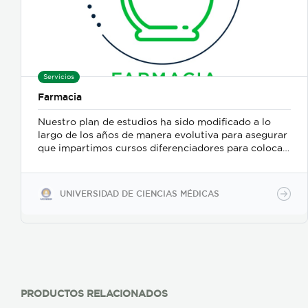
Servicios
Farmacia
Nuestro plan de estudios ha sido modificado a lo
largo de los años de manera evolutiva para asegurar
que impartimos cursos diferenciadores para colocar
de mejor manera a los egresados en el mercado. La
carrera tarda 4 años llevando bloques completos
(formato semestral). Somos la única universidad
UNIVERSIDAD DE CIENCIAS MÉDICAS
privada con un programa de pasantías laborales
para estudiantes de farmacia que le permite al
estudiante generar una experiencia laboral a partir
del 3er semestre. Contamos con equipo
individualizado para la práctica por lo que en
UCIMED los estudiantes siempre tienen un equipo a
su disposición, para que realmente aprendan
haciendo. Nuestros estudiantes también deben de
PRODUCTOS RELACIONADOS
completar un internado farmacéutico de 6 meses,