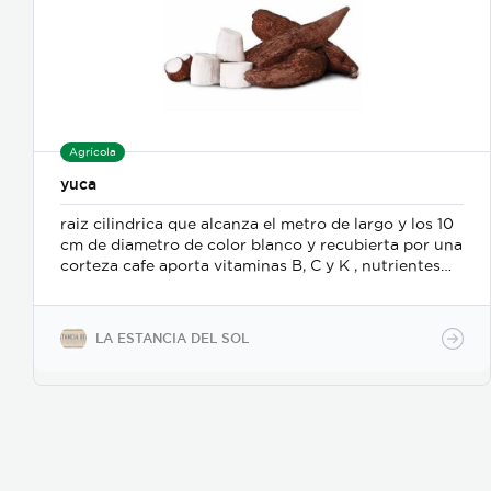
Agrícola
yuca
raiz cilindrica que alcanza el metro de largo y los 10
cm de diametro de color blanco y recubierta por una
corteza cafe aporta vitaminas B, C y K , nutrientes
como calcio, fosforo, potasio y magnesio, muy
beneficiosa para lasalud de huesos piel y la
coagulacion de la sangre. Valor agregado la yuca de
LA ESTANCIA DEL SOL
segunda se pela y se congela teniendo una duracion
de 1 año