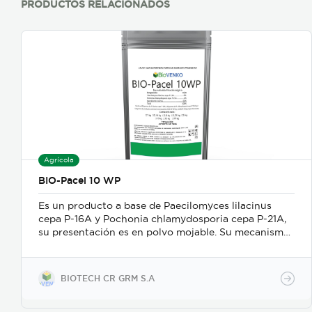
PRODUCTOS RELACIONADOS
Agrícola
BIO-Pacel 10 WP
Es un producto a base de Paecilomyces lilacinus
cepa P-16A y Pochonia chlamydosporia cepa P-21A,
su presentación es en polvo mojable. Su mecanismo
de acción es como nematicida microbiológico de
contacto, se adhiere a las masas de huevos, forma
apresorios con hifas que ingresan a través de los
BIOTECH CR GRM S.A
poros de la vitelina, posteriormente prolifera en los
huevos en desarrollo. Causa la muerte de los estados
juveniles dentro de los huevos, así como los