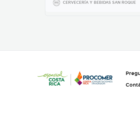
CERVECERÍA Y BEBIDAS SAN ROQUE
de 350ml en vidrio, 500ml y
2600ml en PET.
Pregu
Cont