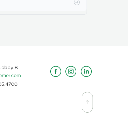
 Lobby B
omer.com
05.4700