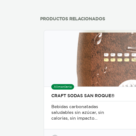
propias y almacenan y dejan
madurar en los panales de la
colmena
PRODUCTOS RELACIONADOS
Alimentario
CRAFT SODAS SAN ROQUE®
Bebidas carbonatadas
saludables sin azúcar, sin
calorías, sin impacto
glicémico, libres de gluten,
sodio y soya, keto-friendly y
veganas en presentaciones