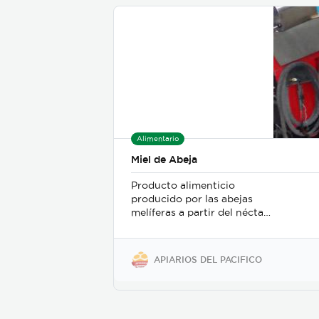
Alimentario
Miel de Abeja
Producto alimenticio
producido por las abejas
melíferas a partir del néctar
de las flores o de las
secreciones procedentes de
partes vivas de las plantas o
APIARIOS DEL PACIFICO
que se encuentran sobre
ellas, que las abejas liban,
transforman, combinan con
sustancias específicas