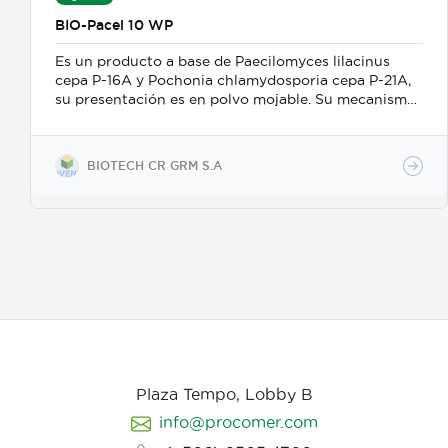
BIO-Pacel 10 WP
Es un producto a base de Paecilomyces lilacinus
cepa P-16A y Pochonia chlamydosporia cepa P-21A,
su presentación es en polvo mojable. Su mecanismo
de acción es como nematicida microbiológico de
contacto, se adhiere a las masas de huevos, forma
apresorios con hifas que ingresan a través de los
BIOTECH CR GRM S.A
poros de la vitelina, posteriormente prolifera en los
huevos en desarrollo. Causa la muerte de los estados
juveniles dentro de los huevos, así como los
juveniles en etapas 3 y 4. Asimismo, parasita
hembras de nematodos, en las que causa
deformación y destrucción de los ovarios.
Plaza Tempo, Lobby B
info@procomer.com