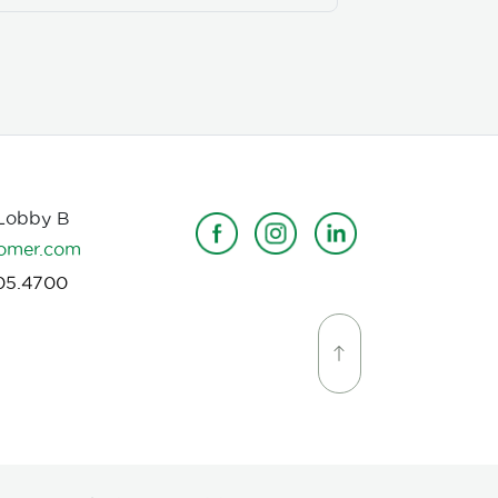
 Lobby B
omer.com
05.4700