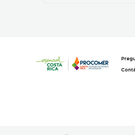
Pregu
Cont