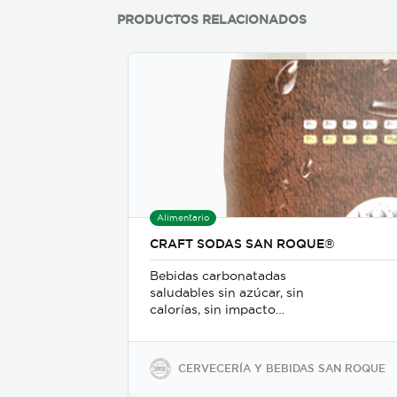
PRODUCTOS RELACIONADOS
Alimentario
CRAFT SODAS SAN ROQUE®
Bebidas carbonatadas
saludables sin azúcar, sin
calorías, sin impacto
glicémico, libres de gluten,
sodio y soya, keto-friendly y
veganas en presentaciones
CERVECERÍA Y BEBIDAS SAN ROQUE
de 350ml en vidrio, 500ml y
2600ml en PET.