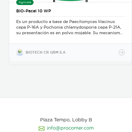
Agrícola
BIO-Pacel 10 WP
Es un producto a base de Paecilomyces lilacinus
cepa P-16A y Pochonia chlamydosporia cepa P-21A,
su presentación es en polvo mojable. Su mecanismo
de acción es como nematicida microbiológico de
contacto, se adhiere a las masas de huevos, forma
apresorios con hifas que ingresan a través de los
BIOTECH CR GRM S.A
poros de la vitelina, posteriormente prolifera en los
huevos en desarrollo. Causa la muerte de los estados
juveniles dentro de los huevos, así como los
juveniles en etapas 3 y 4. Asimismo, parasita
hembras de nematodos, en las que causa
deformación y destrucción de los ovarios.
Plaza Tempo, Lobby B
info@procomer.com