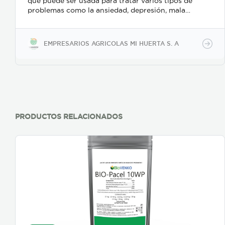
que puede ser usada para tratar varios tipos de
problemas como la ansiedad, depresión, mala
digestión o incluso piquetes de insecto en la piel,
por ejemplo, debido a sus propiedades relajantes,
calmantes, antiespasmódicas, analgésicas y
EMPRESARIOS AGRICOLAS MI HUERTA S. A
antidepresivas. Así como en perfumería, cosméticos
y aromatizantes . Los principales componentes de la
lavanda son linalol, acetato de linalilo, 1,8-cineol, β-
ocimeno, terpinen-4-ol y alcanfor.
PRODUCTOS RELACIONADOS