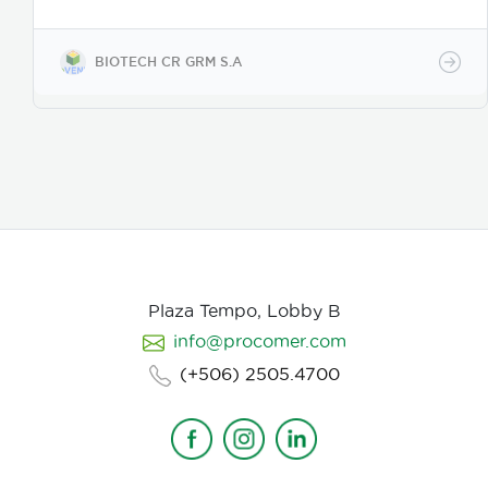
de acción es como nematicida microbiológico de
contacto, se adhiere a las masas de huevos, forma
apresorios con hifas que ingresan a través de los
BIOTECH CR GRM S.A
poros de la vitelina, posteriormente prolifera en los
huevos en desarrollo. Causa la muerte de los estados
juveniles dentro de los huevos, así como los
juveniles en etapas 3 y 4. Asimismo, parasita
hembras de nematodos, en las que causa
deformación y destrucción de los ovarios.
Plaza Tempo, Lobby B
info@procomer.com
(+506) 2505.4700