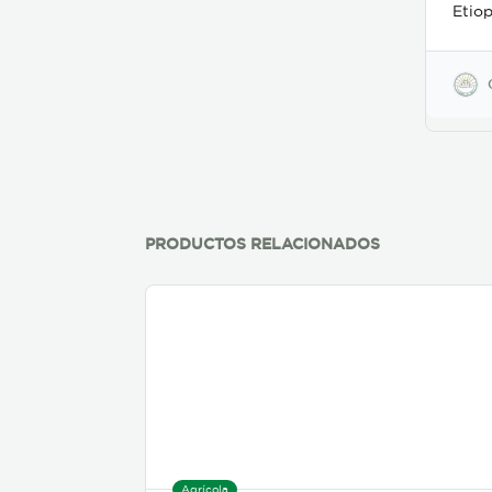
Etiop
Prod
forma
perga
tosta
Carac
Olor: l
parej
jade Defectos: según
prepa
cliente Tamaño de g
más 
PRODUCTOS RELACIONADOS
zaranda #1
gramos/li
de t
Agrícola