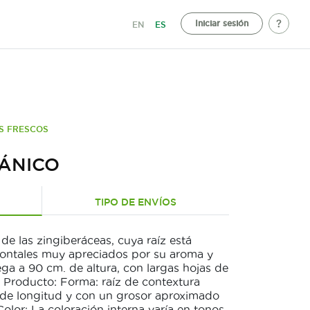
Iniciar sesión
EN
ES
S FRESCOS
ÁNICO
TIPO DE ENVÍOS
 de las zingiberáceas, cuya raíz está
ontales muy apreciados por su aroma y
ega a 90 cm. de altura, con largas hojas de
l Producto: Forma: raíz de contextura
m de longitud y con un grosor aproximado
olor: La coloración interna varía en tonos