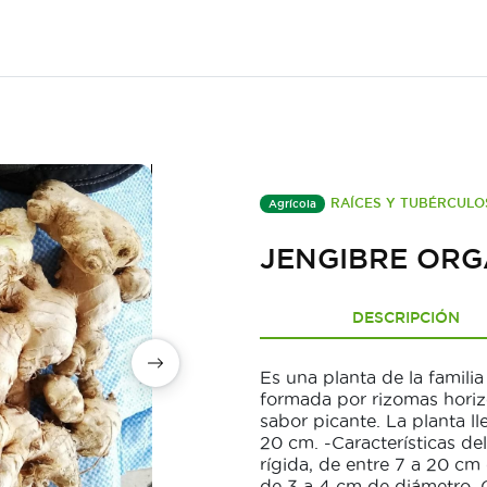
RAÍCES Y TUBÉRCULO
Agrícola
JENGIBRE ORG
DESCRIPCIÓN
Es una planta de la familia
formada por rizomas horiz
sabor picante. La planta ll
20 cm. -Características de
rígida, de entre 7 a 20 c
de 3 a 4 cm de diámetro. C