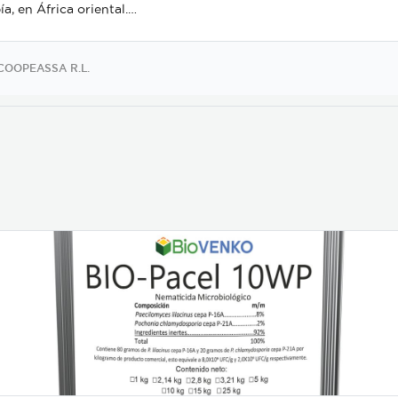
ía, en África oriental.
ucto presentado en
 de Grano de café, café
mino, café oro, café
COOPEASSA R.L.
do, café molido. -
terísticas del Producto
impio y fresco, Color:
o y uniforme. Verde
ración solicitada por
rano: no
de 15 % por debajo se
5 Densidad: 650
tro. Rendimiento:
ostado 80 a 84%