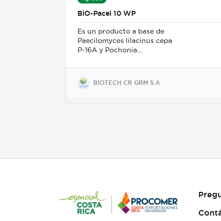
BIO-Pacel 10 WP
Es un producto a base de
Paecilomyces lilacinus cepa
P-16A y Pochonia
chlamydosporia cepa P-21A,
su presentación es en polvo
mojable. Su mecanismo de
BIOTECH CR GRM S.A
acción es como nematicida
microbiológico de contacto,
se adhiere a las masas de
huevos, forma apresorios
con hifas que ingresan a
través de los poros de la
vitelina, posteriormente
prolifera en los huevos en
desarrollo. Causa la muerte
de los estados juveniles
dentro de los huevos, así
como los juveniles en etapas
Pregu
3 y 4. Asimismo, parasita
hembras de nematodos, en
Cont
las que causa deformación y