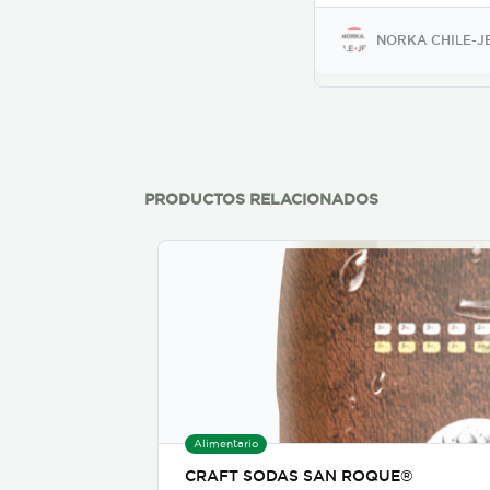
mejor chile picante
origen artesanal, v
NORKA CHILE-J
natural al 5% de ac
azúcar de caña de 
Excelente product
debe faltar en su d
debido a su gran
versatilidad y sabor
los componentes s
naturales y no cont
PRODUCTOS RELACIONADOS
gluten. Presentació
frasco de vidrio en
presentaciones
(300g/10.5oz y 120
higiénico y recicla
permiten ver lo atr
su interior.
Alimentario
CRAFT SODAS SAN ROQUE®