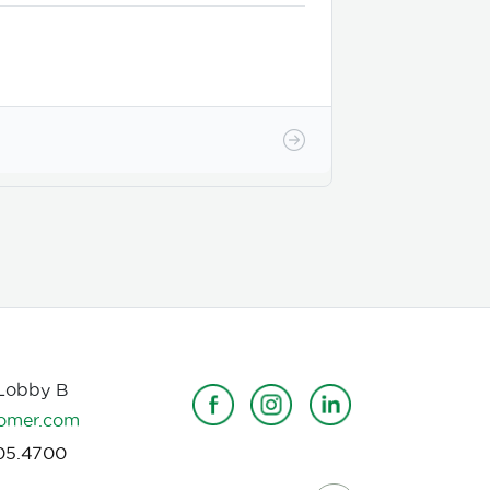
 Lobby B
omer.com
05.4700