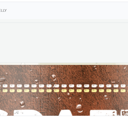
 de
inagre
ELLY
idez y
azúcar.
o que no
espensa
. Todos
on 100%
iene
n en
 dos
g/4.2oz)
ble que
activo de