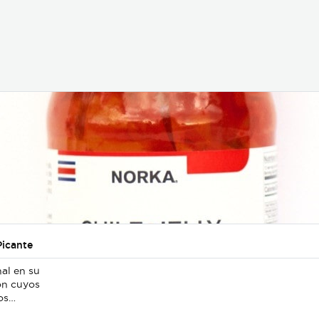
Picante
al en su
ón cuyos
os
s y el