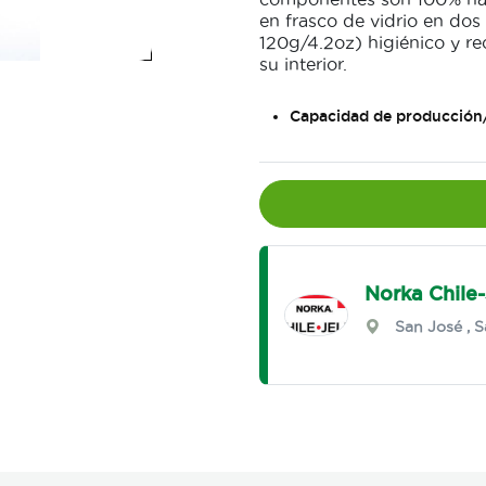
en frasco de vidrio en do
120g/4.2oz) higiénico y re
su interior.
Capacidad de producción
Norka Chile-
San José
,
S