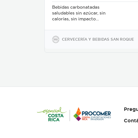
Bebidas carbonatadas
saludables sin azúcar, sin
calorías, sin impacto
glicémico, libres de gluten,
sodio y soya, keto-friendly y
veganas en presentaciones
CERVECERÍA Y BEBIDAS SAN ROQUE
de 350ml en vidrio, 500ml y
2600ml en PET.
Pregu
Cont