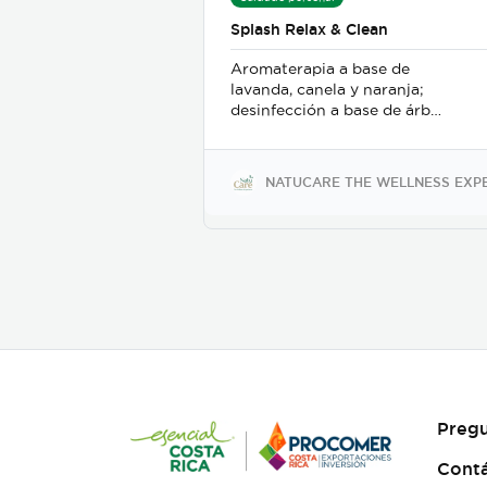
azúcar.
Splash Relax & Clean
Aromaterapia a base de
lavanda, canela y naranja;
desinfección a base de árbol
de té y alcohol de 70%.
Proporciona relajación
efectiva y rápida, aliviando
NATUCARE THE WELLNESS EXP
el estrés y el bruxismo;
además es un delicado
desinfectante para manos o
superficies.
Pregu
Cont