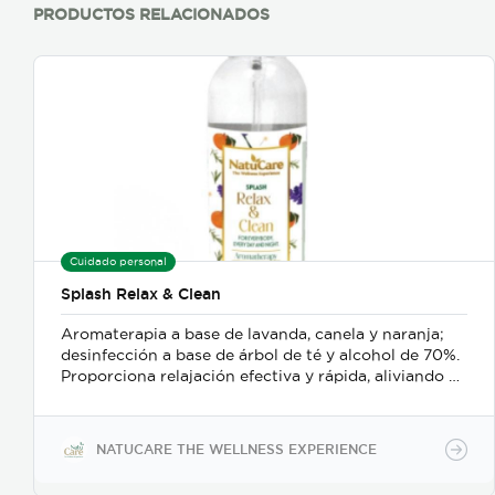
Perfume y pigmento no artificiales, apropiado para el
PRODUCTOS RELACIONADOS
medio ambiente, sin fósforo, no tóxico.
Cuidado personal
Splash Relax & Clean
Aromaterapia a base de lavanda, canela y naranja;
desinfección a base de árbol de té y alcohol de 70%.
Proporciona relajación efectiva y rápida, aliviando el
estrés y el bruxismo; además es un delicado
desinfectante para manos o superficies.
NATUCARE THE WELLNESS EXPERIENCE