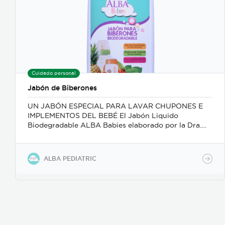
Cuidado personal
Jabón de Biberones
UN JABÓN ESPECIAL PARA LAVAR CHUPONES E
IMPLEMENTOS DEL BEBÉ El Jabón Liquido
Biodegradable ALBA Babies elaborado por la Dra.
Field es ideal para lavar sus manos de una manera
suave y profunda, y es seguro para lavar los
productos del cuido del bebe: verduras, frutas,
ALBA PEDIATRIC
chupetas, chupones y además accesorios. Está
cuidadosamente formulado con plantas naturales de
grado alimentación, lo cual hace de sus compuestos
una mezcla ideal que suaviza y no irrita ni agrieta las
manos. Principio activo con certificado FDA/Kosher
y como sustancias GRAS (alimento seguro y apto).
Anti-bacterias, limpia a fondo sin residuos de leche.