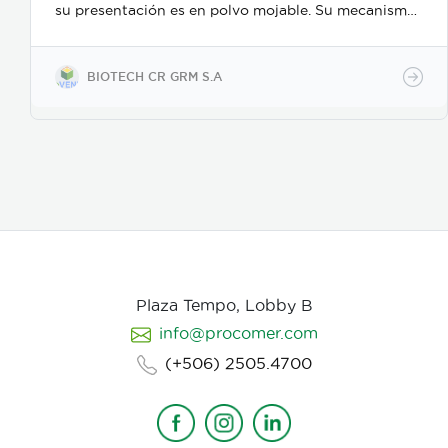
su presentación es en polvo mojable. Su mecanismo
de acción es como nematicida microbiológico de
contacto, se adhiere a las masas de huevos, forma
apresorios con hifas que ingresan a través de los
BIOTECH CR GRM S.A
poros de la vitelina, posteriormente prolifera en los
huevos en desarrollo. Causa la muerte de los estados
juveniles dentro de los huevos, así como los
juveniles en etapas 3 y 4. Asimismo, parasita
hembras de nematodos, en las que causa
deformación y destrucción de los ovarios.
Plaza Tempo, Lobby B
info@procomer.com
(+506) 2505.4700