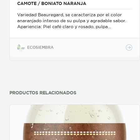
CAMOTE / BONIATO NARANJA
Variedad Beauregard, se caracteriza por el color
anaranjado intenso de su pulpa y agradable sabor.
Apariencia: Piel café claro y rosado, pulpa
anaranjada. De forma irregular, alargada y bulbosa.
Sabor: Exquisito sabor particular, dulzor suave y
agradable cremosidad. Gran versatilidad culinaria y
ECOSIEMBRA
esto lo hace un producto de consumo en tendencia
mundial. Valor Nutricional: es una raíz comestible de
alto valor biológico, principalmente fuente de
vitamina A, C, E y complejo B, contiene minerales, es
alto en fibra y de bajo índice glucémico. Dado estas
características se considera un súper alimento.
Presentaciones y empaque: de acuerdo al calibre de
las unidades S/M/L/XL se acomodan en cajas de
PRODUCTOS RELACIONADOS
cartón de 6kg (150 cajas por palet), 10kg (110 cajas
por palet) o 18kg (66 cajas por palet). Disponibilidad:
Todo el año, en sistema convencional y en sistema
orgánico certificado. Tiempo de entrega: negociable
según cantidades y programación.