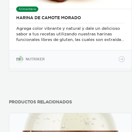
Alimentario
HARINA DE CAMOTE MORADO
Agrega color vibrante y natural y dale un delicioso
sabor a tus recetas utilizando nuestras harinas
funcionales libres de gluten, las cuales son extraídas
de una selección de potentes superalimentos como
el camote del pulpa morada. Valor Nutricional:
naturalmente rica en antioxidantes, vitaminas,
NUTRIKER
carbohidratos valiosos, fibra, proteína vegetal y
minerales. Sabor: Exquisito sabor y dulzor 100%
natural. Apariencia y vida útil: Polvo fino color
morado. Vida útil 1 año en condiciones adecuadas de
almacenamiento. Usos: como ingrediente en
pasteles, batidos, queques, galletas, postres,
espesante, panes y pastas. Adicionarse directamente
a bowls de avena o yogurt, etc... Aditivo o
PRODUCTOS RELACIONADOS
ingrediente para la industria alimenticia para elevar
el valor nutricional del producto final.
Presentaciones: Paquetes individuales de 16 oz (453
gr o 1LB) bolsa tipo Doy Pack 24*17cm, con zipper,
de cubierta interna para protección y durabilidad del