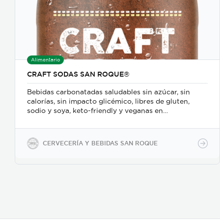
producto. Sacos de 25 kg para consumo industrial.
Alimentario
CRAFT SODAS SAN ROQUE®
Bebidas carbonatadas saludables sin azúcar, sin
calorías, sin impacto glicémico, libres de gluten,
sodio y soya, keto-friendly y veganas en
presentaciones de 350ml en vidrio, 500ml y 2600ml
en PET.
CERVECERÍA Y BEBIDAS SAN ROQUE