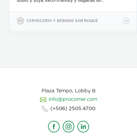
sodio y soya, keto-friendly y veganas en
presentaciones de 350ml en vidrio, 500ml y 2600ml
en PET.
CERVECERÍA Y BEBIDAS SAN ROQUE
Plaza Tempo, Lobby B
info@procomer.com
(+506) 2505.4700