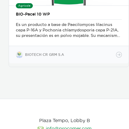
Agrícola
BIO-Pacel 10 WP
Es un producto a base de Paecilomyces lilacinus
cepa P-16A y Pochonia chlamydosporia cepa P-21A,
su presentación es en polvo mojable. Su mecanismo
de acción es como nematicida microbiológico de
contacto, se adhiere a las masas de huevos, forma
apresorios con hifas que ingresan a través de los
BIOTECH CR GRM S.A
poros de la vitelina, posteriormente prolifera en los
huevos en desarrollo. Causa la muerte de los estados
juveniles dentro de los huevos, así como los
juveniles en etapas 3 y 4. Asimismo, parasita
hembras de nematodos, en las que causa
deformación y destrucción de los ovarios.
Plaza Tempo, Lobby B
info@procomer.com