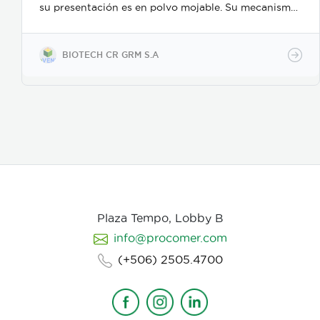
su presentación es en polvo mojable. Su mecanismo
de acción es como nematicida microbiológico de
contacto, se adhiere a las masas de huevos, forma
apresorios con hifas que ingresan a través de los
BIOTECH CR GRM S.A
poros de la vitelina, posteriormente prolifera en los
huevos en desarrollo. Causa la muerte de los estados
juveniles dentro de los huevos, así como los
juveniles en etapas 3 y 4. Asimismo, parasita
hembras de nematodos, en las que causa
deformación y destrucción de los ovarios.
Plaza Tempo, Lobby B
info@procomer.com
(+506) 2505.4700