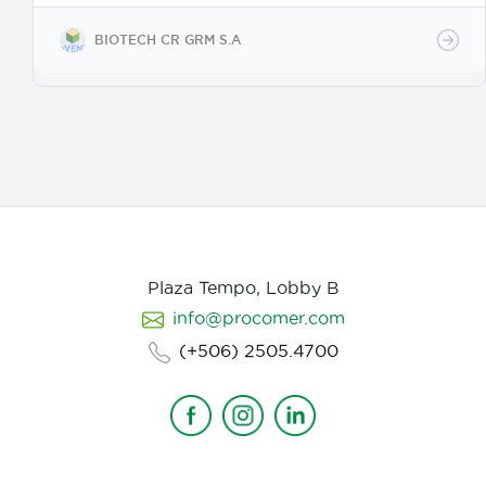
contacto, se adhiere a las masas de huevos, forma
apresorios con hifas que ingresan a través de los
BIOTECH CR GRM S.A
poros de la vitelina, posteriormente prolifera en los
huevos en desarrollo. Causa la muerte de los estados
juveniles dentro de los huevos, así como los
juveniles en etapas 3 y 4. Asimismo, parasita
hembras de nematodos, en las que causa
deformación y destrucción de los ovarios.
Plaza Tempo, Lobby B
info@procomer.com
(+506) 2505.4700