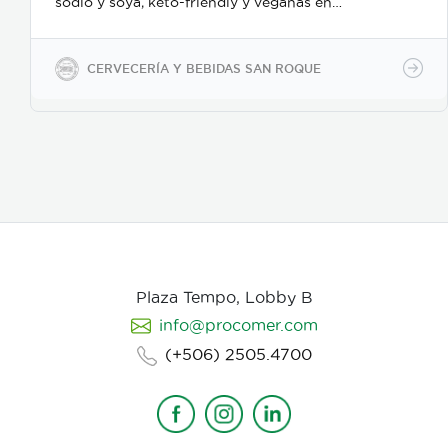
sodio y soya, keto-friendly y veganas en
presentaciones de 350ml en vidrio, 500ml y 2600ml
en PET.
CERVECERÍA Y BEBIDAS SAN ROQUE
Plaza Tempo, Lobby B
info@procomer.com
(+506) 2505.4700