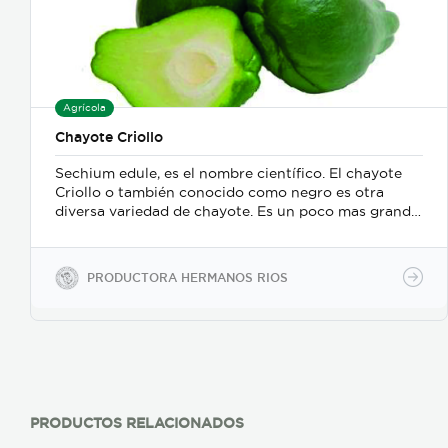
Agrícola
Chayote Criollo
Sechium edule, es el nombre científico. El chayote
Criollo o también conocido como negro es otra
diversa variedad de chayote. Es un poco mas grande
y carnoso, su cascara es mas gruesa. La palabra
chayote proviene del náhuatl “hitzayotli”, que
significa calabacita espinosa. Es una hortaliza
PRODUCTORA HERMANOS RIOS
carnosa, jugosa, con sabor tenue, de la familia de las
cucurbitáceas y con una semilla muy sabrosa. Tiene
forma ovalada y es generalmente de color verde. La
pulpa del fruto se presenta en una coloración
blanquecina y en el centro posee una única semilla
de forma plana y lisa, rodeada de una formación
fibrosa. El chayote se consume hervido o bien puede
prepararse frito, se utiliza, también, como un
PRODUCTOS RELACIONADOS
espesante para la comida de los bebés. su valor