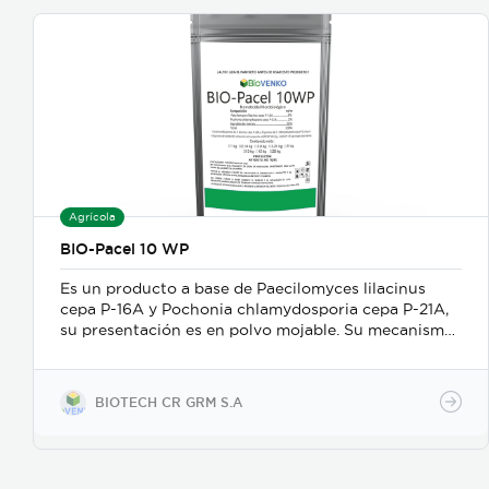
nutricional en 100 gramos: Calorías 19, Grasas
totales 0,1 g, Ácidos grasos saturados 0 g, Colesterol
0 mg, Sodio 2 mg, Potasio 125 mg, Carbohidratos 4,5
g, Fibra alimentaria 1,7 g, Azúcares 1,7 g, Proteínas
0,8 g
Agrícola
BIO-Pacel 10 WP
Es un producto a base de Paecilomyces lilacinus
cepa P-16A y Pochonia chlamydosporia cepa P-21A,
su presentación es en polvo mojable. Su mecanismo
de acción es como nematicida microbiológico de
contacto, se adhiere a las masas de huevos, forma
apresorios con hifas que ingresan a través de los
BIOTECH CR GRM S.A
poros de la vitelina, posteriormente prolifera en los
huevos en desarrollo. Causa la muerte de los estados
juveniles dentro de los huevos, así como los
juveniles en etapas 3 y 4. Asimismo, parasita