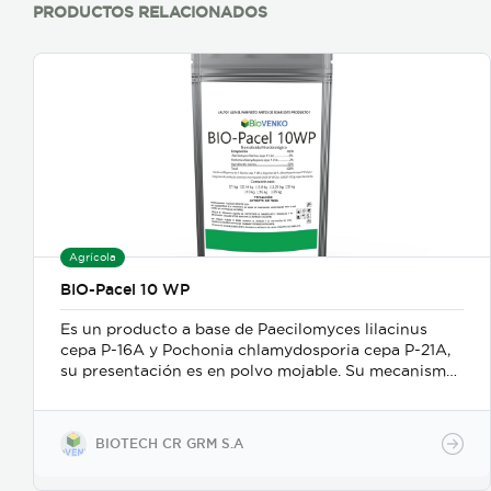
PRODUCTOS RELACIONADOS
Agrícola
BIO-Pacel 10 WP
Es un producto a base de Paecilomyces lilacinus
cepa P-16A y Pochonia chlamydosporia cepa P-21A,
su presentación es en polvo mojable. Su mecanismo
de acción es como nematicida microbiológico de
contacto, se adhiere a las masas de huevos, forma
apresorios con hifas que ingresan a través de los
BIOTECH CR GRM S.A
poros de la vitelina, posteriormente prolifera en los
huevos en desarrollo. Causa la muerte de los estados