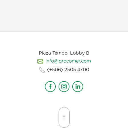
juveniles dentro de los huevos, así como los
juveniles en etapas 3 y 4. Asimismo, parasita
hembras de nematodos, en las que causa
deformación y destrucción de los ovarios.
Plaza Tempo, Lobby B
info@procomer.com
(+506) 2505.4700