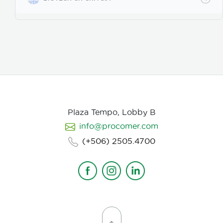
poros de la vitelina, posteriormente prolifera en los
huevos en desarrollo. Causa la muerte de los estados
juveniles dentro de los huevos, así como los
juveniles en etapas 3 y 4. Asimismo, parasita
hembras de nematodos, en las que causa
deformación y destrucción de los ovarios.
Plaza Tempo, Lobby B
info@procomer.com
(+506) 2505.4700