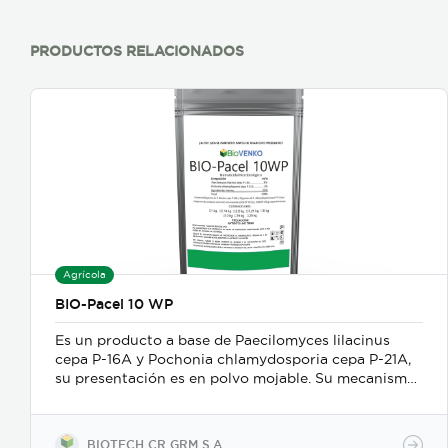
PRODUCTOS RELACIONADOS
Agrícola
BIO-Pacel 10 WP
Es un producto a base de Paecilomyces lilacinus
cepa P-16A y Pochonia chlamydosporia cepa P-21A,
su presentación es en polvo mojable. Su mecanismo
de acción es como nematicida microbiológico de
contacto, se adhiere a las masas de huevos, forma
apresorios con hifas que ingresan a través de los
BIOTECH CR GRM S.A