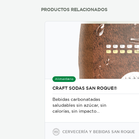
PRODUCTOS RELACIONADOS
Alimentario
CRAFT SODAS SAN ROQUE®
Bebidas carbonatadas
saludables sin azúcar, sin
calorías, sin impacto
glicémico, libres de gluten,
sodio y soya, keto-friendly y
veganas en presentaciones
CERVECERÍA Y BEBIDAS SAN ROQUE
de 350ml en vidrio, 500ml y