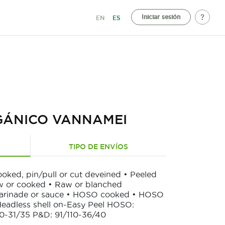
Iniciar sesión
EN
ES
ÁNICO VANNAMEI
TIPO DE ENVÍOS
ooked, pin/pull or cut deveined • Peeled
 raw or cooked • Raw or blanched
 marinade or sauce • HOSO cooked • HOSO
 Headless shell on-Easy Peel HOSO:
0-31/35 P&D: 91/110-36/40