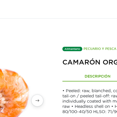
PECUARIO Y PESCA
Alimentario
CAMARÓN ORG
DESCRIPCIÓN
• Peeled: raw, blanched, c
tail-on / peeled tail-off:
individually coated with
raw • Headless shell on •
80/100-40/50 HLSO: 71/9