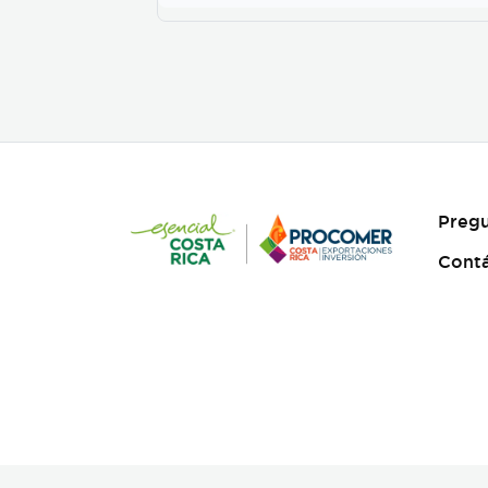
2600ml en PET.
Pregu
Cont