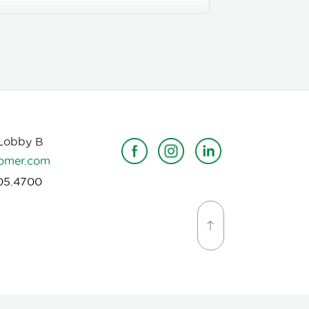
 Lobby B
omer.com
05.4700