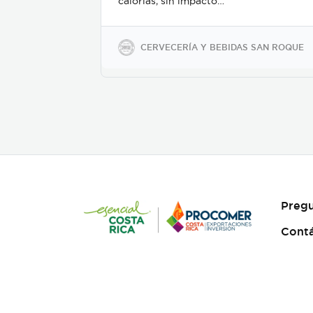
calorías, sin impacto
glicémico, libres de gluten,
sodio y soya, keto-friendly y
veganas en presentaciones
CERVECERÍA Y BEBIDAS SAN ROQUE
de 350ml en vidrio, 500ml y
2600ml en PET.
Pregu
Cont