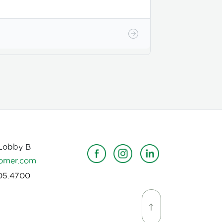
 Lobby B
omer.com
05.4700