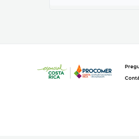
Pregu
Cont