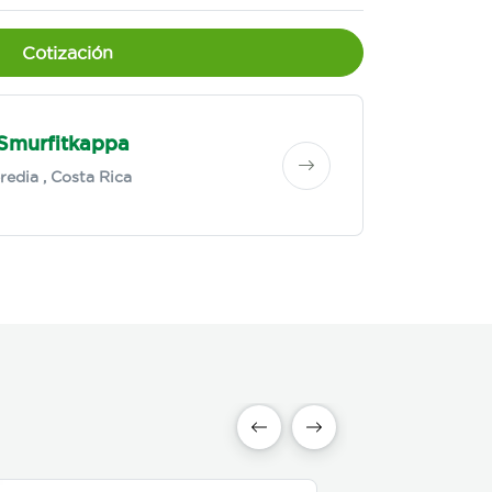
Cotización
 Smurfitkappa
redia
, Costa Rica