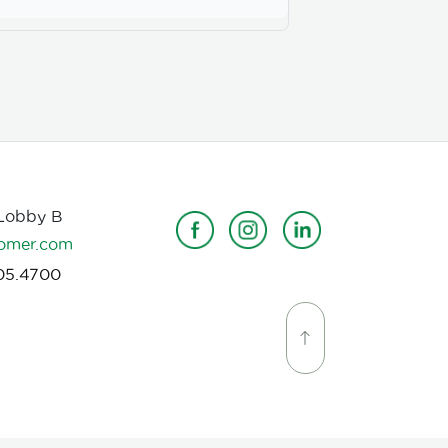
 Lobby B
omer.com
05.4700