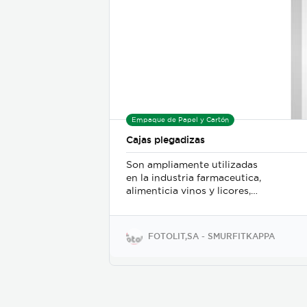
Empaque de Papel y Cartón
Cajas plegadizas
Son ampliamente utilizadas
en la industria farmaceutica,
alimenticia vinos y licores,
cosmeticos , es acorde al
producto a empacar y con
una alta resolucion grafica
FOTOLIT,SA - SMURFITKAPPA
en su impresion