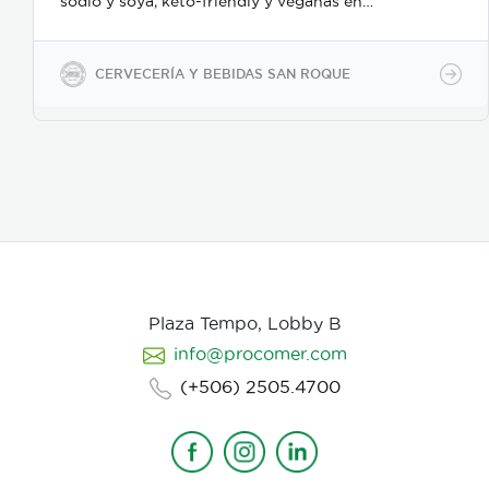
sodio y soya, keto-friendly y veganas en
presentaciones de 350ml en vidrio, 500ml y 2600ml
en PET.
CERVECERÍA Y BEBIDAS SAN ROQUE
Plaza Tempo, Lobby B
info@procomer.com
(+506) 2505.4700